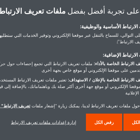
على تجربة أفضل بفضل
ملفات تعريف الارتباط
و G14 و M04 و M05، مبنى رقم 2، حرم Mindhaus
لارتباط الأساسية والوظيفية:
الرمز البريدي :
11936
ى التوالي، للسماح بالتنقل عبر موقعنا الإلكتروني وتوفير الخدمات التي ستطلبها 
الهاتف:
0223137870
,
137871
 الارتباط").
البريد الإلكتروني:
inegypt.com
لارتباط الإضافية:
الموقع الإلكتروني:
negypt.com
 الارتباط الخاصة بالأداء:
ملفات تعريف الارتباط التي تجمع إحصاءات حول حرك
مين على موقعنا الإلكتروني أو موقع خاص بجهة أخرى
الموقع:
Google Map
 الارتباط الخاصة بالإعلان / الاستهداف:
تعتبر ملفات تعريف الارتباط المستخدم
موقعنا الإلكتروني أو موقع جهة أخرى أكثر صلة بك وباهتماماتك، بالإضافة إلى ق
مركز الخدمة وقطع الغي
لإعلانية
البريد الإلكتروني للخدمة:
t.com
حول ملفات تعريف الارتباط لدينا، يمكنك زيارة "إشعار ملفات
تعريف الارتباط" ا
لكل
رفض الكل
إدارة إعدادات ملفات تعريف الارتباط