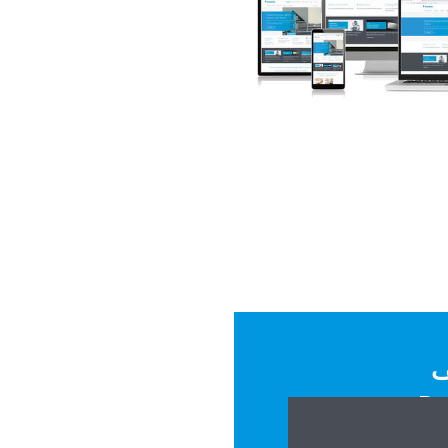
ف
Daik
Conditioni