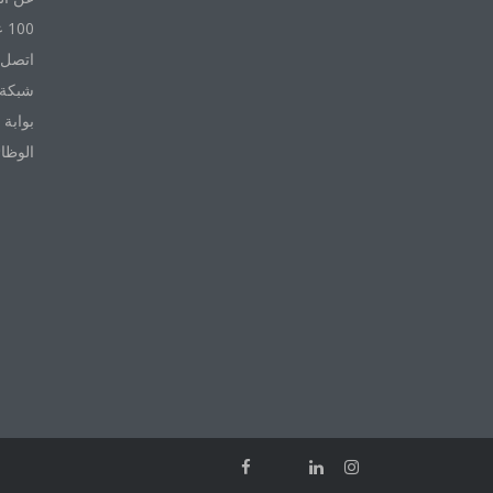
100 عام مع Daikin
اتصل ب
شبكة 
بوابة 
الوظا