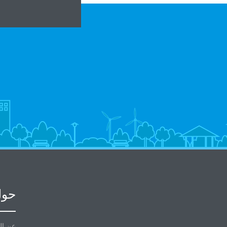
حول
عن ال