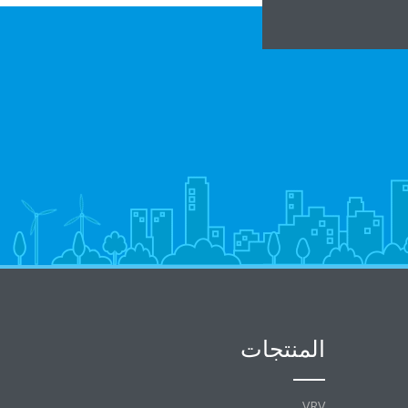
المنتجات
VRV