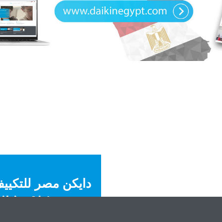
دايكن مصر للتكيي
ش.م.م (in Air
ng Egypt S.A.E.)